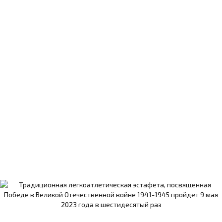
1 августа откроется регистрация на
Гатчинский полумарафон
1 августа стартует регистрация на XV
Гатчинский полумарафон
1 сентября в Гатчине пройдет 9 ярмарка
спортивных организаций
12 Детские соревнования по бегу
"Воспитаем Олимпийцев" пройдут 3
сентября
12 июня в Гатчине пройдет Фестиваль бега
13 ноября в 13-й раз по центральным улицам
города пройдет Гатчинский полумарафон.
15 января - Первенство г. Гатчины по
лыжным гонкам "Открытие сезона - 2023"