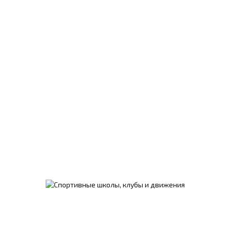
Подробнее
Спортивный клуб
единоборств «Сокол»
Клуб открыт в 2014 году. Его основатель — учитель
истории и ОБЖ Гатчинского лицея № 3 Константин
Кяндарян.
Подробнее
Клуб карате киокусинкай