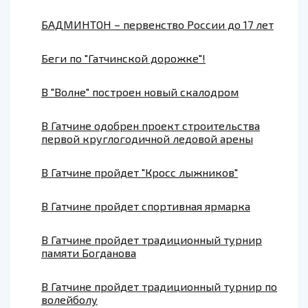
БАДМИНТОН – первенство России до 17 лет
Беги по "Гатчинской дорожке"!
В "Волне" построен новый скалодром
В Гатчине одобрен проект строительства
первой круглогодичной ледовой арены
В Гатчине пройдет "Кросс лыжников"
В Гатчине пройдет спортивная ярмарка
В Гатчине пройдет традиционный турнир
памяти Богданова
В Гатчине пройдет традиционный турнир по
волейболу