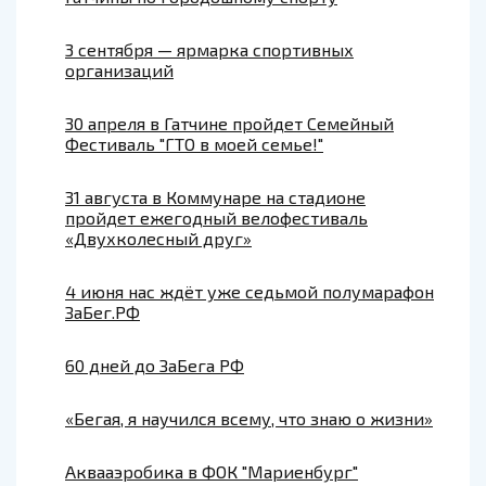
3 сентября — ярмарка спортивных
организаций
30 апреля в Гатчине пройдет Семейный
Фестиваль "ГТО в моей семье!"
31 августа в Коммунаре на стадионе
пройдет ежегодный велофестиваль
«Двухколесный друг»
4 июня нас ждёт уже седьмой полумарафон
ЗаБег.РФ
60 дней до ЗаБега РФ
«Бегая, я научился всему, что знаю о жизни»
Аквааэробика в ФОК "Мариенбург"