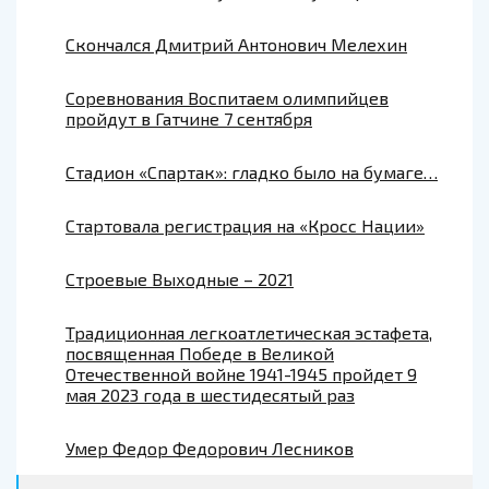
Скончался Дмитрий Антонович Мелехин
Соревнования Воспитаем олимпийцев
пройдут в Гатчине 7 сентября
Стадион «Спартак»: гладко было на бумаге…
Стартовала регистрация на «Кросс Нации»
Строевые Выходные – 2021
Традиционная легкоатлетическая эстафета,
посвященная Победе в Великой
Отечественной войне 1941-1945 пройдет 9
мая 2023 года в шестидесятый раз
Умер Федор Федорович Лесников