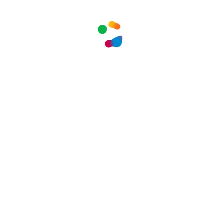
Гатчина примет всероссийские
соревнования по бадминтону «Белые ночи»
Гатчина, вставай на лыжи!
Гатчинская лыжня. 8 марта
Гатчинцев приглашают на главную лыжную
гонку России
ГТО в моей семье
ГТО среди трудовых коллективов - уже
скоро!
День Рождения Сергея Николаевича
Пименова
Длинные аллеи пройдут 30 августа