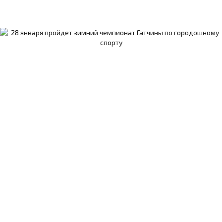
соревнования по бадминтону «Белые ночи»
Гатчина, вставай на лыжи!
Гатчинская лыжня. 8 марта
Гатчинцев приглашают на главную лыжную
гонку России
ГТО в моей семье
ГТО среди трудовых коллективов - уже
скоро!
День Рождения Сергея Николаевича
Пименова
Длинные аллеи пройдут 30 августа