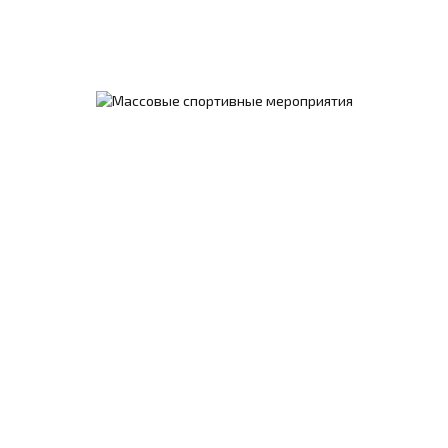
История спорта
Развитие спорта в дореволюционной Гатчине
Развитие спорта в Гатчине (1917 – 1941 гг.)
Развитие спорта в Гатчине (1941 - 1960 гг.)
Развитие спорта в Гатчине (1960 - 1985 гг.)
Уникальные истории спорта
Спортивные традиции
Спорт в лицах
Олимпионики