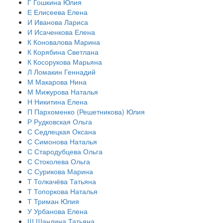
Г
Гошкина Юлия
Е
Елисеева Елена
И
Иванова Лариса
И
Исаченкова Елена
К
Коновалова Марина
К
Корябина Светлана
К
Косорукова Марьяна
Л
Ломакин Геннадий
М
Макарова Нина
М
Мижурова Наталья
Н
Никитина Елена
П
Пархоменко (Решетникова) Юлия
Р
Рудковская Ольга
С
Седлецкая Оксана
С
Симонова Наталья
С
Стародубцева Ольга
С
Стоколева Ольга
С
Сурикова Марина
Т
Толкачёва Татьяна
Т
Топоркова Наталья
Т
Триман Юлия
У
Урбанова Елена
Ш
Шандина Татьяна