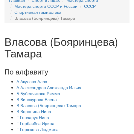
Главная
Спорт в лицах
Мастера спорта
Мастера спорта СССР и России
СССР
Спортивная гимнастика
Власова (Бояринцева) Тамара
Власова (Бояринцева)
Тамара
По алфавиту
А
Акулова Алла
А
Александров Александр Ильич
Б
Бубенчикова Римма
В
Винокурова Елена
В
Власова (Бояринцева) Тамара
В
Воронина Нина
Г
Гончарук Нина
Г
Горбачёва Ирина
Г
Горшкова Людмила