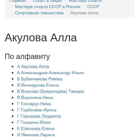
Главная
Спорт в лицах
Мастера спорта
Мастера спорта СССР и России
СССР
Спортивная гимнастика
Акулова Алла
Акулова Алла
По алфавиту
А
Акулова Алла
А
Александров Александр Ильич
Б
Бубенчикова Римма
В
Винокурова Елена
В
Власова (Бояринцева) Тамара
В
Воронина Нина
Г
Гончарук Нина
Г
Горбачёва Ирина
Г
Горшкова Людмила
Г
Гошкина Юлия
Е
Елисеева Елена
И
Иванова Лариса