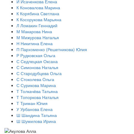
И
Исаченкова Елена
К
Коновалова Марина
К
Корябина Светлана
К
Косорукова Марьяна
Л
Ломакин Геннадий
М
Макарова Нина
М
Мижурова Наталья
Н
Никитина Елена
П
Пархоменко (Решетникова) Юлия
Р
Рудковская Ольга
С
Седлецкая Оксана
С
Симонова Наталья
С
Стародубцева Ольга
С
Стоколева Ольга
С
Сурикова Марина
Т
Толкачёва Татьяна
Т
Топоркова Наталья
Т
Триман Юлия
У
Урбанова Елена
Ш
Шандина Татьяна
Ш
Шумилова Ирина