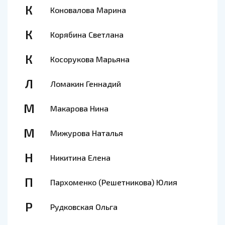
К
Коновалова Марина
К
Корябина Светлана
К
Косорукова Марьяна
Л
Ломакин Геннадий
М
Макарова Нина
М
Мижурова Наталья
Н
Никитина Елена
П
Пархоменко (Решетникова) Юлия
Р
Рудковская Ольга