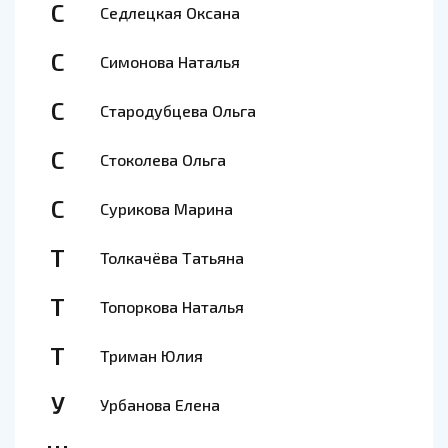
С
Седлецкая Оксана
С
Симонова Наталья
С
Стародубцева Ольга
С
Стоколева Ольга
С
Сурикова Марина
Т
Толкачёва Татьяна
Т
Топоркова Наталья
Т
Триман Юлия
У
Урбанова Елена