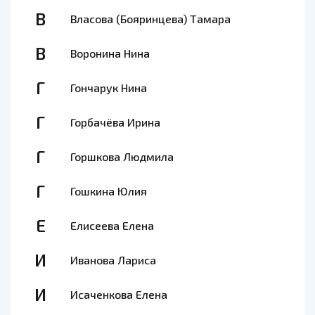
В
Власова (Бояринцева) Тамара
В
Воронина Нина
Г
Гончарук Нина
Г
Горбачёва Ирина
Г
Горшкова Людмила
Г
Гошкина Юлия
Е
Елисеева Елена
И
Иванова Лариса
И
Исаченкова Елена