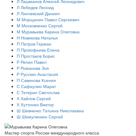
Л
Лашманов Алексей Леонидович
Л
Лебедев Леонид
Л
Линчевский Даниил
М
Морщинин Павел Сергеевич
М
Московченко Сергей
М
Муравьева Карина Олеговна
Н
Новикова Наталья
П
Петров Герман
П
Прокофьева Елена
П
Простаков Борис
Р
Репин Павел
Р
Романова Зоя
Р
Русских Анастасия
П
Савинова Ксения
С
Сафиулин Марат
С
Тетерин Светослав
Х
Хайлов Сергей
Х
Хуттонен Виктор
Ш
Шевченко Татьяна Николаевна
Ш
Шемулинкин Сергей
Мастер спорта России международного класса