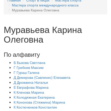
Главная
Спорт в лицах
Мастера спорта
Мастера спорта международного класса
Муравьева Карина Олеговна
Муравьева Карина
Олеговна
По алфавиту
Б
Быкова Светлана
Г
Гребнев Максим
Г
Гураш Галина
Д
Демирова (Савлинис) Елизавета
Д
Дрожжина Наталья
Е
Евграфова Марина
К
Кленова Марина
К
Колодяжная Екатерина
К
Кононова (Стяжкина) Марина
К
Костюченков Константин