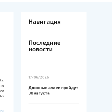
Навигация
Последние
новости
17/06/2026
бе,
ных
Длинные аллеи пройдут
ого
30 августа
ых
ния