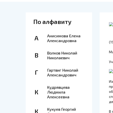
По алфавиту
Анисимова Елена
А
Александровна
(1
Ма
Волков Николай
В
Николаевич
Уч
Гартвиг Николай
Г
Александрович
Из
пр
Кудрявцева
К
об
Людмила
с
Алексеевна
де
Кукуев Георгий
К
В 