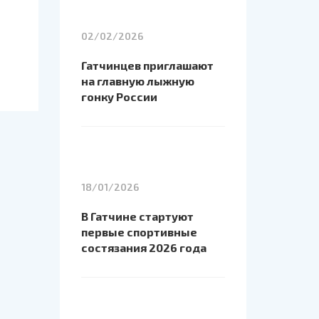
02/02/2026
Гатчинцев приглашают
на главную лыжную
гонку России
18/01/2026
В Гатчине стартуют
первые спортивные
состязания 2026 года