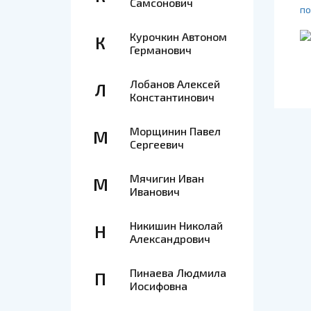
Самсонович
по
Курочкин Автоном
К
Германович
Лобанов Алексей
Л
Константинович
Морщинин Павел
М
Сергеевич
Мячигин Иван
М
Иванович
Никишин Николай
Н
Александрович
Пинаева Людмила
П
Иосифовна