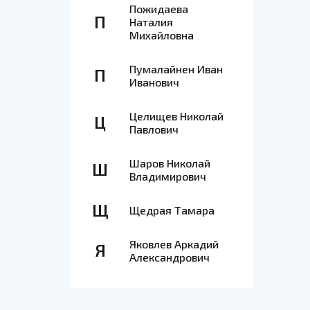
Пожидаева
П
Наталия
Михайловна
Пумалайнен Иван
П
Иванович
Целищев Николай
Ц
Павлович
Шаров Николай
Ш
Владимирович
Щ
Щедрая Тамара
Яковлев Аркадий
Я
Александрович