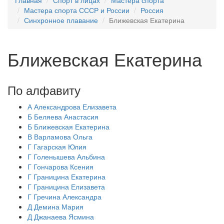
Главная
Спорт в лицах
Мастера спорта
Мастера спорта СССР и России
Россия
Синхронное плавание
Ближевская Екатерина
Ближевская Екатерина
По алфавиту
А
Александрова Елизавета
Б
Беляева Анастасия
Б
Ближевская Екатерина
В
Варламова Ольга
Г
Гагарская Юлия
Г
Голенышева Альбина
Г
Гончарова Ксения
Г
Границина Екатерина
Г
Границина Елизавета
Г
Гречина Александра
Д
Демина Мария
Д
Джанаева Ясмина