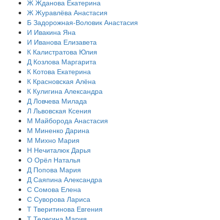
Ж
Жданова Екатерина
Ж
Журавлёва Анастасия
Б
Задорожная-Воловик Анастасия
И
Ивакина Яна
И
Иванова Елизавета
К
Калистратова Юлия
Д
Козлова Маргарита
К
Котова Екатерина
К
Красновская Алёна
К
Кулигина Александра
Д
Ловчева Милада
Л
Львовская Ксения
М
Майборода Анастасия
М
Миненко Дарина
М
Михно Мария
Н
Нечиталюк Дарья
О
Орёл Наталья
Д
Попова Мария
Д
Саяпина Александра
С
Сомова Елена
С
Суворова Лариса
Т
Тверитинова Евгения
Т
Телегина Мария