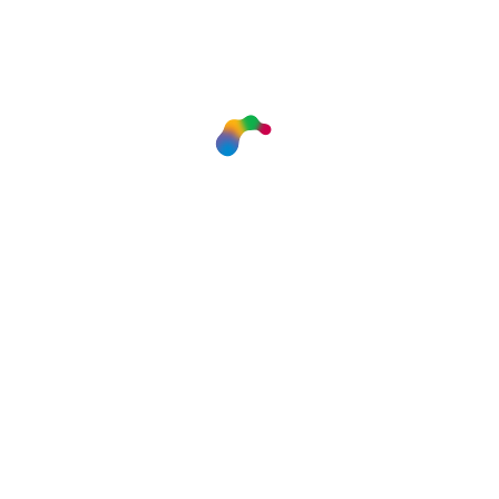
02/02/2026
Гатчинцев приглашают на главную лыжную
гонку России
18/01/2026
В Гатчине стартуют первые спортивные
состязания 2026 года