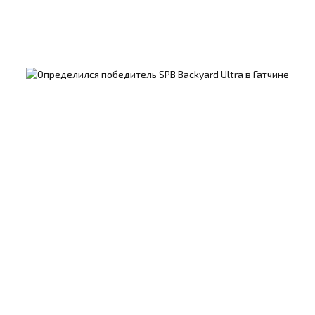
02/02/2026
Гатчинцев приглашают на главную лыжную
гонку России
18/01/2026
В Гатчине стартуют первые спортивные
состязания 2026 года
Все новости