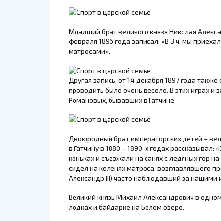
Младший брат великого князя Николая Алекса
февраля 1896 года записал: «В 3 ч. мы приехал
матросами».
Другая запись, от 14 декабря 1897 года также
проводить было очень весело. В этих играх и
Романовых, бывавших в Гатчине.
Двоюродный брат императорских детей – вел
в Гатчину в 1880 – 1890-х годах рассказывал:
коньках и съезжали на санях с ледяных гор на
сидел на коленях матроса, возглавлявшего п
Александр III) часто наблюдавший за нашими 
Великий князь Михаил Александрович в одном 
лодках и байдарке на Белом озере.