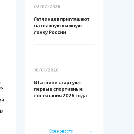
02/02/2026
Гатчинцев приглашают
на главную лыжную
гонку России
18/01/2026
и
В Гатчине стартуют
ых
первые спортивные
состязания 2026 года
ей
 М.
Все новости