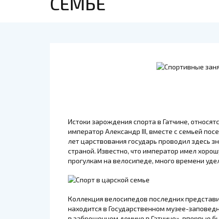
СЕМЬЕ
Истоки зарождения спорта в Гатчине, относятс
император Александр III, вместе с семьей по
лет царствования государь проводил здесь з
страной. Известно, что император имел хор
прогулкам на велосипеде, много времени удел
Коллекция велосипедов последних представи
находится в Государственном музее-заповедн
в заброшенном домике в Гатчине», впервые бы