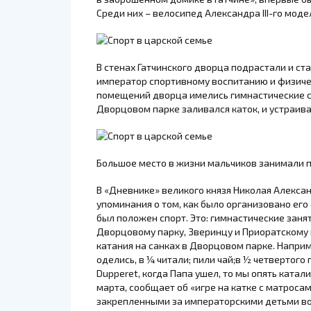
Среди них – велосипед Александра III-го моде
В стенах Гатчинского дворца подрастали и с
император спортивному воспитанию и физичес
помещений дворца имелись гимнастические с
Дворцовом парке заливался каток, и устраива
Большое место в жизни мальчиков занимали пр
В «Дневнике» великого князя Николая Алексан
упоминания о том, как было организовано его
был положен спорт. Это: гимнастические занят
Дворцовому парку, Зверинцу и Приоратскому 
катания на санках в Дворцовом парке. Наприме
оделись, в ¼ читали; пили чай;в ½ четвертого п
Dupperet, когда Папа ушел, то мы опять катал
марта, сообщает об «игре на катке с матроса
закрепленными за императорскими детьми во 