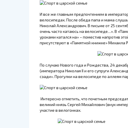
И все же главным предпочтением в император
велосипедах. После обеда папа и мама слушал
Николай Александрович. В письме от 25 сентя
очень часто катаюсь на велосипеде…». В «Пам
уроками катался на» – поместив напротив это
присутствуют в «Памятной книжке» Михаила Р
По случаю Нового года и Рождества, 24 декабр
(императора Николая II и его супруги Алекса
сзади». Прогулки на велосипеде по аллеям п
Интересно отметить, что почетным председа
великий князь Сергей Михайлович (внук импер
участие в велогонках.