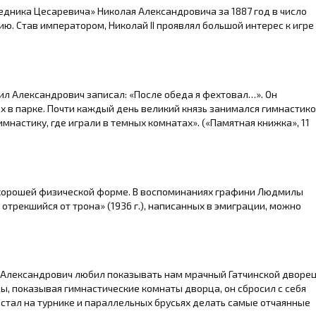
едника Цесаревича» Николая Александровича за 1887 год в число
ю. Став императором, Николай II проявлял большой интерес к игре
ил Александрович записал: «После обеда я фехтовал…». Он
 в парке. Почти каждый день великий князь занимался гимнастико
имнастику, где играли в темных комнатах». («Памятная книжка», 11
 хорошей физической форме. В воспоминаниях графини Людмилы
трекшийся от трона» (1936 г.), написанных в эмиграции, можно
л Александрович любил показывать нам мрачный Гатчинской дворец
ы, показывая гимнастические комнаты дворца, он сбросил с себя
 стал на турнике и параллельных брусьях делать самые отчаянные