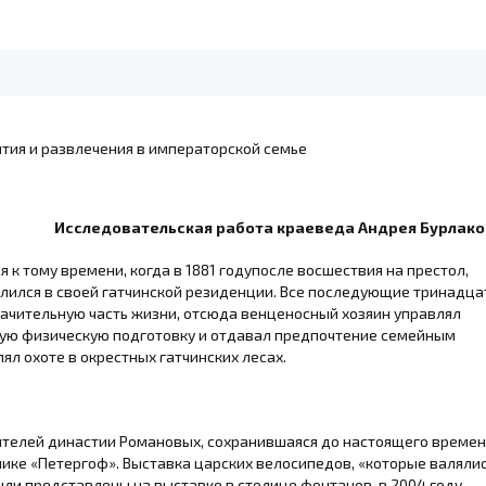
Исследовательская работа краеведа Андрея Бурлако
я к тому времени, когда в 1881 годупосле восшествия на престол,
селился в своей гатчинской резиденции. Все последующие тринадца
начительную часть жизни, отсюда венценосный хозяин управлял
ошую физическую подготовку и отдавал предпочтение семейным
ял охоте в окрестных гатчинских лесах.
телей династии Романовых, сохранившаяся до настоящего времен
ике «Петергоф». Выставка царских велосипедов, «которые валяли
ли представлены на выставке в столице фонтанов, в 2004 году.