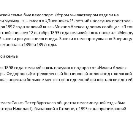
ской семье был велоспорт. «Утром мы вчетвером ездили на
и музыку…», – писал в «Дневнике» 15-летний наследник престола 
бря 1892 года великий князь Михаил Александрович сообщал: «Я то
ятной книжке» 12 октября 1893 года великий князь написал: «Межд
й записи рисунок велосипеда. Записи о велопрогулках по Зверинцу
оманова за 1896 и 1897 годы.
я 1898 года, великий князь получил в подарок от «Ники и Аликс»
ндры Федоровны): «трехколесный бензиновый велосипед с коляской
арка занимали большое место в повседневной жизни царских детей
телем Санкт-Петербургского общества велосипедной езды был
атора Николая I), бывавший в Гатчине, с 1895 года принимавший