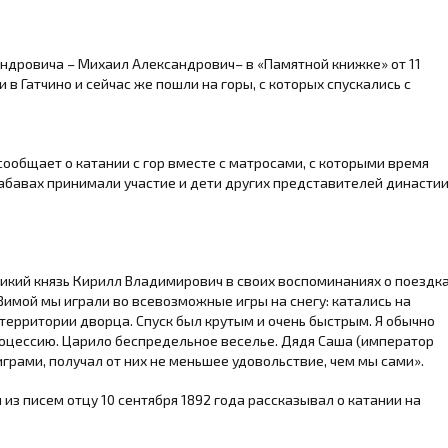
ндровича – Михаил Александрович– в «Памятной книжке» от 11
и в Гатчино и сейчас же пошли на горы, с которых спускались с
 сообщает о катании с гор вместе с матросами, с которыми время
 забавах принимали участие и дети других представителей династи
икий князь Кирилл Владимирович в своих воспоминаниях о поездк
 «Зимой мы играли во всевозможные игры на снегу: катались на
 территории дворца. Спуск был крутым и очень быстрым. Я обычно
роцессию. Царило беспредельное веселье. Дядя Саша (император
играми, получал от них не меньшее удовольствие, чем мы сами».
из писем отцу 10 сентября 1892 года рассказывал о катании на