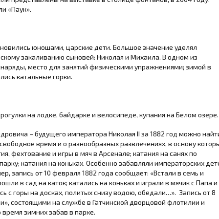
ли «Паук».
тановились юношами, царские дети. Большое значение уделял
кому закаливанию сыновей: Николая и Михаила. В одном из
наряды, место для занятий физическими упражнениями; зимой в
лись катальные горки.
огулки на лодке, байдарке и велосипеде, купания на Белом озере.
дровича – будущего императора Николая II за 1882 год можно найт
 свободное время и о разнообразных развлечениях, в основу котор
ия, фехтование и игры в мяч в Арсенале; катания на санях по
парку; катания на коньках. Особенно забавляли императорских дет
р, запись от 10 февраля 1882 года сообщает: «Встали в семь и
ошли в сад на каток; катались на коньках и играли в мячик с Папа и
ись с горы на досках, политых снизу водою, обедали…». Запись от 8
ми», состоящими на службе в Гатчинской дворцовой флотилии и
время зимних забав в парке.