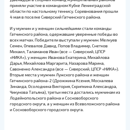
приняли участие в командном Кубке Ленинградской
области по настольному теннису. Соревнования прошли
4 мая в поселке Сиверский Гатчинского района.
И у мужчин и у женщин сильнейшими стали команды
Гатчинского района, одержавшие уверенные победы во
всех матчах. Победители выступали у мужчин: Мелкуев
Семен, Опевалов Давид, Попов Владимир, Снетков
Михаил, Таламанов Иван (все — Сиверский, ЦПСР
«НИКА»), у женщин: Иванова Екатерина, Михайлова
Дарья, Михайлова Маргарита, Назарова Марина,
Савоненко Александра (все — Сиверский, ЦПСР «НИКА»).
Вторые места у мужчин Лужского района и женщин
Гатчинского района-2 (Дрожжина Ксения, Москалева
Зинаида, Осолодкина Виктория, Скрипкина Александра,
Чикунова Татьяна), третьи места достались мужчинам из
Лодейнопольского района и Сосновоборского
городского округа, а у женщин из Всеволожского района
и Сосновоборского городского округа.