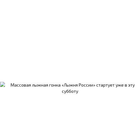
В Гатчине работает специалист по ЛФК
В Гатчине стартуют первые спортивные
состязания 2026 года
Гатчина встречает «Русскую зиму»
Гатчина готовится к "Весеннему пробегу"
Гатчина готовится к 43 лыжному марафону
Гатчина готовится к Гатчинскому
полумарафону!
Гатчина готовится к ЗаБегу и ожидает 1000
участников!
Гатчина примет всероссийские
соревнования по бадминтону «Белые ночи»