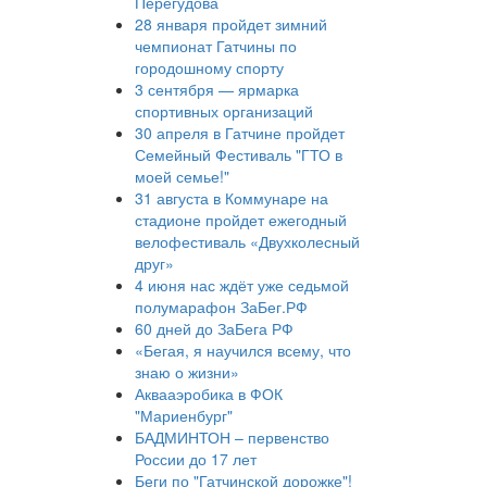
Перегудова
28 января пройдет зимний
чемпионат Гатчины по
городошному спорту
3 сентября — ярмарка
спортивных организаций
30 апреля в Гатчине пройдет
Семейный Фестиваль "ГТО в
моей семье!"
31 августа в Коммунаре на
стадионе пройдет ежегодный
велофестиваль «Двухколесный
друг»
4 июня нас ждёт уже седьмой
полумарафон ЗаБег.РФ
60 дней до ЗаБега РФ
«Бегая, я научился всему, что
знаю о жизни»
Аквааэробика в ФОК
"Мариенбург"
БАДМИНТОН – первенство
России до 17 лет
Беги по "Гатчинской дорожке"!