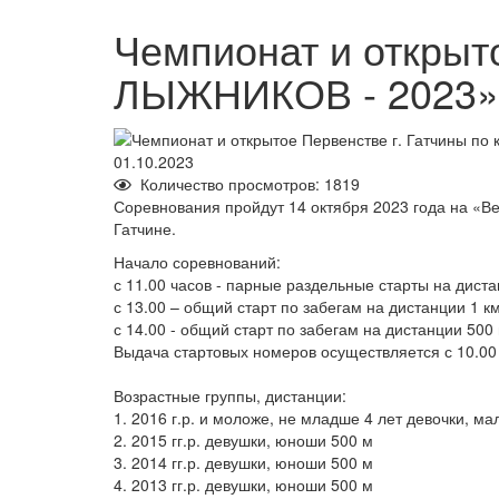
Чемпионат и открыт
ЛЫЖНИКОВ - 2023». 
01.10.2023
Количество просмотров: 1819
Соревнования пройдут 14 октября 2023 года на «Ве
Гатчине.
Начало соревнований:
с 11.00 часов - парные раздельные старты на дистан
с 13.00 – общий старт по забегам на дистанции 1 к
с 14.00 - общий старт по забегам на дистанции 500 
Выдача стартовых номеров осуществляется с 10.00 
Возрастные группы, дистанции:
1. 2016 г.р. и моложе, не младше 4 лет девочки, ма
2. 2015 гг.р. девушки, юноши 500 м
3. 2014 гг.р. девушки, юноши 500 м
4. 2013 гг.р. девушки, юноши 500 м