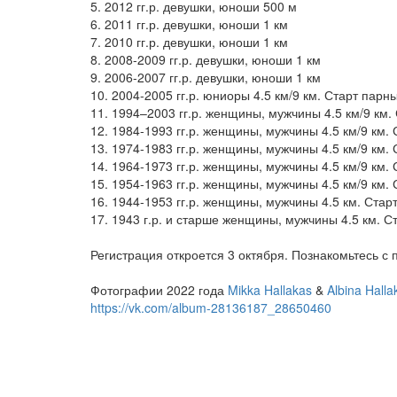
5. 2012 гг.р. девушки, юноши 500 м
6. 2011 гг.р. девушки, юноши 1 км
7. 2010 гг.р. девушки, юноши 1 км
8. 2008-2009 гг.р. девушки, юноши 1 км
9. 2006-2007 гг.р. девушки, юноши 1 км
10. 2004-2005 гг.р. юниоры 4.5 км/9 км. Старт парн
11. 1994–2003 гг.р. женщины, мужчины 4.5 км/9 км.
12. 1984-1993 гг.р. женщины, мужчины 4.5 км/9 км.
13. 1974-1983 гг.р. женщины, мужчины 4.5 км/9 км.
14. 1964-1973 гг.р. женщины, мужчины 4.5 км/9 км.
15. 1954-1963 гг.р. женщины, мужчины 4.5 км/9 км.
16. 1944-1953 гг.р. женщины, мужчины 4.5 км. Стар
17. 1943 г.р. и старше женщины, мужчины 4.5 км. С
Регистрация откроется 3 октября. Познакомьтесь 
Фотографии 2022 года
Mikka Hallakas
&
Albina Halla
https://vk.com/album-28136187_28650460