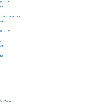
 гг.)
та
х и совхозах
ия
 гг.)
х
ия
та
класса