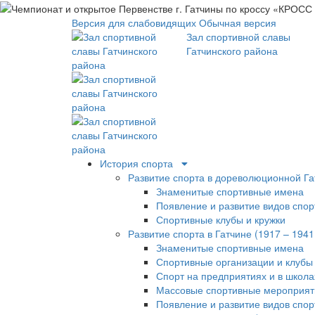
Версия для слабовидящих
Обычная версия
Зал спортивной славы
Гатчинского района
История спорта
Развитие спорта в дореволюционной 
Знаменитые спортивные имена
Появление и развитие видов спор
Спортивные клубы и кружки
Развитие спорта в Гатчине (1917 – 1941
Знаменитые спортивные имена
Спортивные организации и клубы
Спорт на предприятиях и в школа
Массовые спортивные мероприят
Появление и развитие видов спор