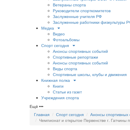
Ветераны спорта
Руководители спорткомитетов
Заслуженные учителя РФ
Заслуженные работники физкультуры Р
Медиа
Видео
Фотоальбомы
Спорт сегодня
Анонсы спортивных событий
Спортивные репортажи
Анонсы спортивных событий
Виды спорта
Спортивные школы, клубы и движения
Книжная полка
Книги
Статьи из газет
Учреждения спорта
Ещё
Главная
Спорт сегодня
Анонсы спортивных 
Чемпионат и открытое Первенстве г. Гатчины