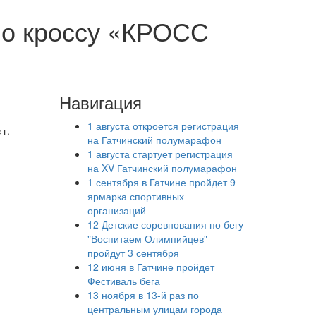
 по кроссу «КРОСС
Навигация
1 августа откроется регистрация
г.
на Гатчинский полумарафон
1 августа стартует регистрация
на XV Гатчинский полумарафон
1 сентября в Гатчине пройдет 9
ярмарка спортивных
организаций
12 Детские соревнования по бегу
"Воспитаем Олимпийцев"
пройдут 3 сентября
12 июня в Гатчине пройдет
Фестиваль бега
13 ноября в 13-й раз по
центральным улицам города