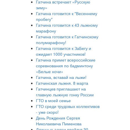
Гатчина встречает «Русскую
зиму»
Гатчина готовится к "Весеннему
пробегу"
Гатчина готовится к 43 лыжному
марафону
Гатчина готовится к Гатчинскому
полумарафону!
Гатчина готовится к ЗаБегу и
ожидает 1000 участников!
Гатчина примет всероссийские
соревнования по бадминтону
«Белые ночи»
Гатчина, вставай на лыжи!
Гатчинская лыжня. 8 марта
Гатчинцев приглашают на
главную лыжную гонку России
ГТО в моей семье
ГТО среди трудовых коллективов
- уже скоро!
День Рождения Сергея
Николаевича Пименова
Длинные аллеи пройдут 30