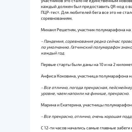
участников это стало не единственным новов
каждый должен был предоставить QR-код о в
ПЦР-тест. Для любителей бега все это не ста
соревнованиям.
Михаил Решетняк
, участник полумарафона на 
- Пандемия, соревнования редко сейчас прово
по умолчанию. Гатчинский полумарафон знако
каждый год.
Первые старты были даны на 10 и на 2 киломе
Анфиса Коковина
, участница полумарафона н
- Все отлично, погода прекрасная, пейсмейке
уровне, чаем напоили на финише, прекрасно.
Марина и Екатерина
, участницы полумарафона
- Все прекрасно, отлично, очень хорошая под
С 12-ти часов начались самые главные забеги