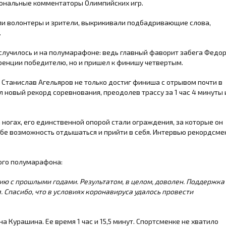
иональные комментаторы Олимпийских игр.
и волонтеры и зрители, выкрикивали подбадривающие слова,
.
 случилось и на полумарафоне: ведь главный фаворит забега Федо
уренции победителю, но и пришел к финишу четвертым.
 Станислав Агельяров не только достиг финиша с отрывом почти в
л новый рекорд соревнования, преодолев трассу за 1 час 4 минуты 
 ногах, его единственной опорой стали ограждения, за которые он
ебе возможность отдышаться и прийти в себя. Интервью рекордсме
кого полумарафона:
нию с прошлыми годами. Результатом, в целом, доволен. Поддержка
. Спасибо, что в условиях коронавируса удалось провести
 Курашина. Ее время 1 час и 15,5 минут. Спортсменке не хватило