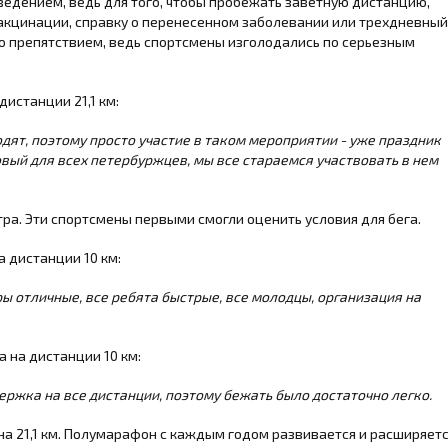
ведением, ведь для того, чтобы пробежать заветную дистанцию,
акцинации, справку о перенесенном заболевании или трехдневный
ло препятствием, ведь спортсмены изголодались по серьезным
дистанции 21,1 км:
дят, поэтому просто участие в таком мероприятии - уже праздник
вый для всех петербуржцев, мы все стараемся участвовать в нем
тра. Эти спортсмены первыми смогли оценить условия для бега.
а дистанции 10 км:
ры отличные, все ребята быстрые, все молодцы, организация на
 на дистанции 10 км:
держка на все дистанции, поэтому бежать было достаточно легко.
 на 21,1 км. Полумарафон с каждым годом развивается и расширяетс