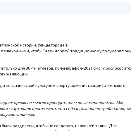
гатчинской истории. Улицы города в
ли пешеходными, чтобы "дать дорогу" традиционному полумарафону
л только для 80-ти атлетов, полумарафон-2021 смог приспособитс
всех желающих.
ора по физической культуре и спорту администрации Гатчинского
леднее время не смогли проводить массовые мероприятия. Мы
тники стартовали одномоментно, а сейчас, выполняя требования, м
ежду дистанциями.
я были разделены, чтобы не создавать излишней толпы. Для