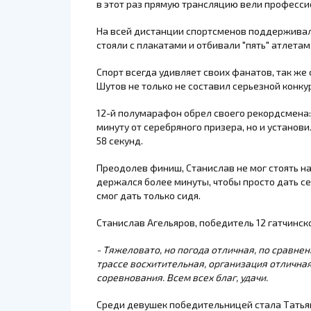
в этот раз прямую трансляцию вели професс
На всей дистанции спортсменов поддерживал
стояли с плакатами и отбивали "пять" атлетам
Спорт всегда удивляет своих фанатов, так же
Шутов не только не составил серьезной конк
12-й полумарафон обрел своего рекордсмена:
минуту от серебряного призера, но и установи
58 секунд.
Преодолев финиш, Станислав не мог стоять на
держался более минуты, чтобы просто дать с
смог дать только сидя.
Станислав Агельяров
, победитель 12 гатчинс
- Тяжеловато, но погода отличная, по сравне
трассе восхитительная, организация отличная
соревнования. Всем всех благ, удачи.
Среди девушек победительницей стала Татьяна