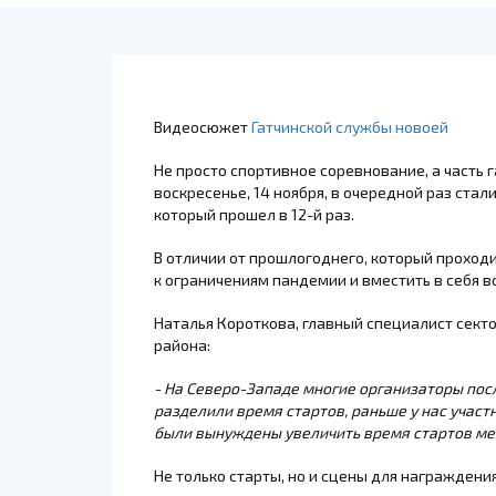
Видеосюжет
Гатчинской службы новоей
Не просто спортивное соревнование, а часть 
воскресенье, 14 ноября, в очередной раз ста
который прошел в 12-й раз.
В отличии от прошлогоднего, который проходи
к ограничениям пандемии и вместить в себя 
Наталья Короткова
, главный специалист сект
района:
- На Северо-Западе многие организаторы пос
разделили время стартов, раньше у нас учас
были вынуждены увеличить время стартов м
Не только старты, но и сцены для награждени